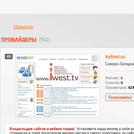
Нравится
ПРОВАЙДЕРЫ
(562)
baltnet.ru
49
Северо-Западн
Рейтинг:
4
Голосов:
0
Просмотров:
42
Владельцам сайтов и вебмастерам!
Установите нашу кнопку у себя н
страницах и тогда посетители вашего ресурса смогут голосовать за сайт