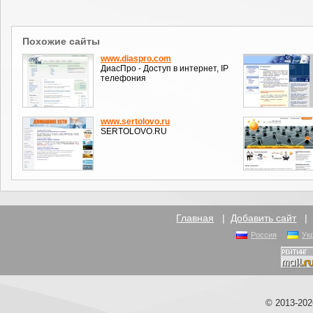
Похожие сайты
www.diaspro.com
ДиасПро - Доступ в интернет, IP
телефония
www.sertolovo.ru
SERTOLOVO.RU
Главная
|
Добавить сайт
Россия
Ук
© 2013-20