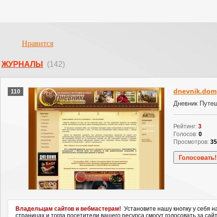
Нравится
ЖУРНАЛЫ
(142)
dnevnik.dom
110
Дневник Путе
Рейтинг:
3
Голосов:
0
Просмотров:
35
Владельцам сайтов и вебмастерам!
Установите нашу кнопку у себя н
страницах и тогда посетители вашего ресурса смогут голосовать за сайт