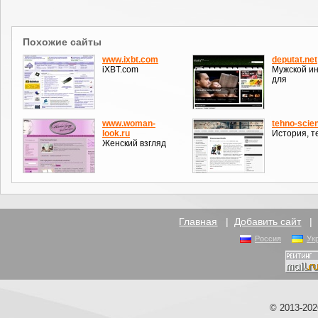
Похожие сайты
www.ixbt.com
deputat.net
iXBT.com
Мужской и
для
www.woman-
tehno-scie
look.ru
История, т
Женский взгляд
Главная
|
Добавить сайт
Россия
Ук
© 2013-20