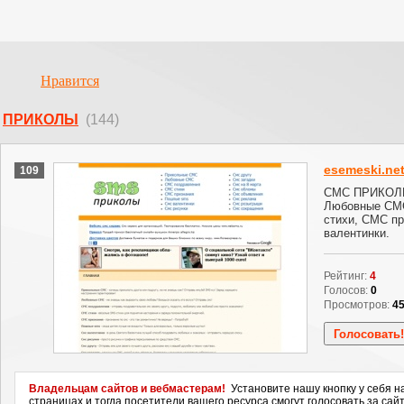
Нравится
ПРИКОЛЫ
(144)
esemeski.ne
109
СМС ПРИКОЛЫ
Любовные СМС
стихи, СМС п
валентинки.
Рейтинг:
4
Голосов:
0
Просмотров:
4
Владельцам сайтов и вебмастерам!
Установите нашу кнопку у себя н
страницах и тогда посетители вашего ресурса смогут голосовать за сайт