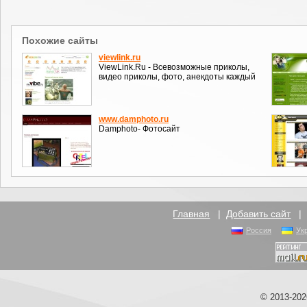
Похожие сайты
viewlink.ru
ViewLink.Ru - Всевозможные приколы,
видео приколы, фото, анекдоты каждый
www.damphoto.ru
Damphoto- Фотосайт
Главная
|
Добавить сайт
Россия
Ук
© 2013-20