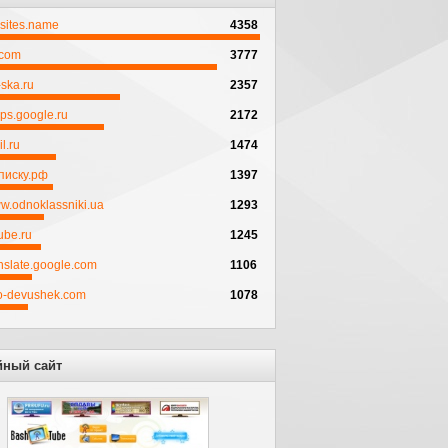
psites.name
4358
.com
3777
ska.ru
2357
ps.google.ru
2172
l.ru
1474
писку.рф
1397
w.odnoklassniki.ua
1293
ube.ru
1245
anslate.google.com
1106
to-devushek.com
1078
йный сайт