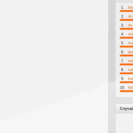
1.
to
2.
vk
3.
do-
4.
ma
5.
mai
6.
вы
7.
ww
8.
rut
9.
tr
10.
fo
Случа