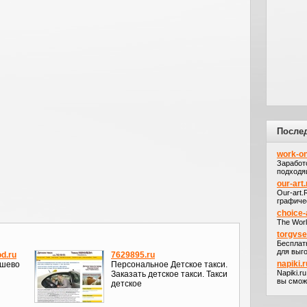
После
work-on
Заработ
подходя
our-art.
Our-art
графичес
choice-
The Worl
torgvs
Бесплат
для выго
d.ru
7629895.ru
napiki.r
ешево
Персональное Детское такси.
Napiki.r
Заказать детское такси. Такси
вы сможе
детское