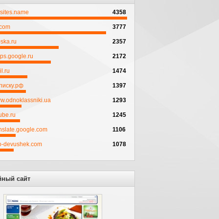
psites.name
4358
.com
3777
ska.ru
2357
ps.google.ru
2172
l.ru
1474
писку.рф
1397
w.odnoklassniki.ua
1293
ube.ru
1245
anslate.google.com
1106
to-devushek.com
1078
йный сайт