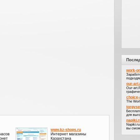
После
work-on
Заработ
подходя
our-art.
Our-art
графичес
choice-
The Worl
torgvs
Бесплат
для выго
napiki.r
Napiki.r
вы сможе
www.kz-shops.ru
часов
Интернет магазины
рнет
Казахстана