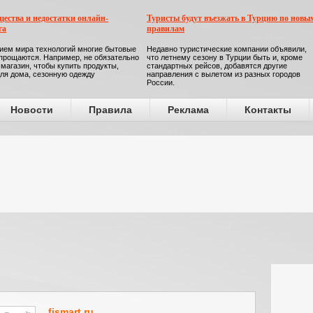
ества и недостатки онлайн-
Туристы будут въезжать в Турцию по новы
га
правилам
ием мира технологий многие бытовые
Недавно туристические компании объявили,
прощаются. Например, не обязательно
что летнему сезону в Турции быть и, кроме
 магазин, чтобы купить продукты,
стандартных рейсов, добавятся другие
ля дома, сезонную одежду
направления с вылетом из разных городов
России.
Новости
Правила
Реклама
Контакты
fismart.ru