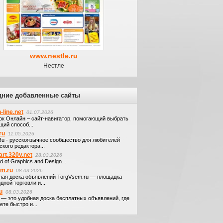
www.nestle.ru
Нестле
дние добавленные сайты
-line.net
01.07.2026
ок Онлайн – сайт-навигатор, помогающий выбрать
щий способ...
ru
11.05.2026
.Ru - русскоязычное сообщество для любителей
кого редактора...
art.320v.net
28.03.2026
d of Graphics and Design...
em.ru
08.03.2026
ная доска объявлений TorgVsem.ru — площадка
дной торговли и...
u
08.03.2026
u — это удобная доска бесплатных объявлений, где
те быстро и...