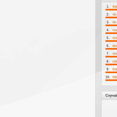
1.
to
2.
vk
3.
do-
4.
ma
5.
mai
6.
вы
7.
ww
8.
rut
9.
tr
10.
fo
Случа