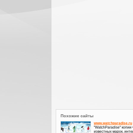
Похожие сайты
www.watchparadise.ru
"WatchParadise" копии 
известных марок, инте