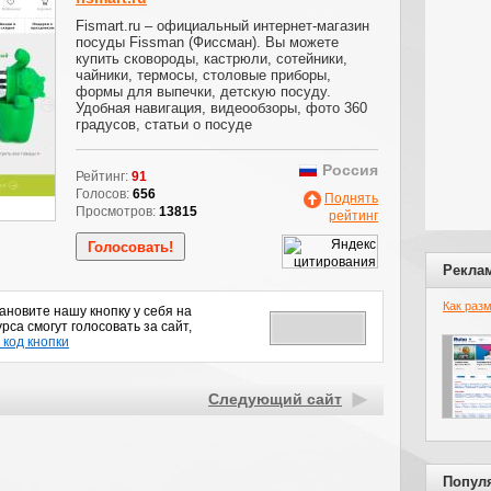
Fismart.ru – официальный интернет-магазин
посуды Fissman (Фиссман). Вы можете
купить сковороды, кастрюли, сотейники,
чайники, термосы, столовые приборы,
формы для выпечки, детскую посуду.
Удобная навигация, видеообзоры, фото 360
градусов, статьи о посуде
Россия
Рейтинг:
91
Голосов:
656
Поднять
Просмотров:
13815
рейтинг
Рекла
Как раз
новите нашу кнопку у себя на
рса смогут голосовать за сайт,
 код кнопки
Следующий сайт
Попул