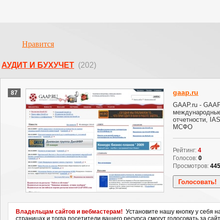
Нравится
АУДИТ И БУХУЧЕТ
(202)
gaap.ru
87
GAAP.ru - GAAP
международные
отчетности, IA
МСФО
Рейтинг:
4
Голосов:
0
Просмотров:
44
Владельцам сайтов и вебмастерам!
Установите нашу кнопку у себя н
страницах и тогда посетители вашего ресурса смогут голосовать за сайт