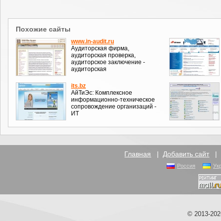
Похожие сайты
www.in-audit.ru
Аудиторская фирма,
аудиторская проверка,
аудиторское заключение -
аудиторская
its.bz
АйТиЭс: Комплексное
информационно-техническое
сопровождение организаций -
ИТ
Главная
|
Добавить сайт
Россия
Ук
© 2013-20