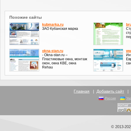
Похожие сайты
kubmarka.ru
br
ЗАО Кубанская марка
Ст
ст
пе
okna-stan.ru
ww
- Okna-stan.ru –
Ин
Пластиковые окна, монтаж
Ев
окон, окна KBE, окна
са
Rehau
Главная
|
Добавить сайт
Россия
Ук
© 2013-20