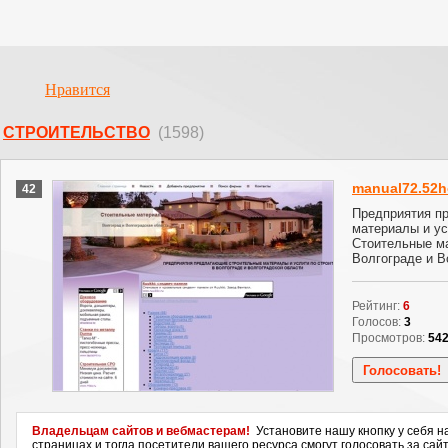
Нравится
СТРОИТЕЛЬСТВО
(1598)
manual72.52h
42
Предприятия п
материалы и ус
Стоительные ма
Волгограде и В
Рейтинг:
6
Голосов:
3
Просмотров:
54
Владельцам сайтов и вебмастерам!
Установите нашу кнопку у себя н
страницах и тогда посетители вашего ресурса смогут голосовать за сайт