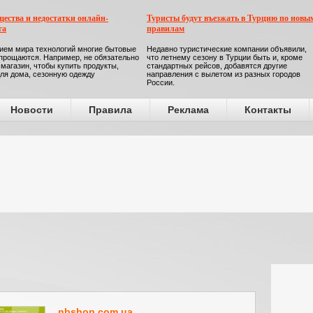
ества и недостатки онлайн-
Туристы будут въезжать в Турцию по новы
га
правилам
ием мира технологий многие бытовые
Недавно туристические компании объявили,
прощаются. Например, не обязательно
что летнему сезону в Турции быть и, кроме
 магазин, чтобы купить продукты,
стандартных рейсов, добавятся другие
ля дома, сезонную одежду
направления с вылетом из разных городов
России.
Новости
Правила
Реклама
Контакты
nbshop.com.ua