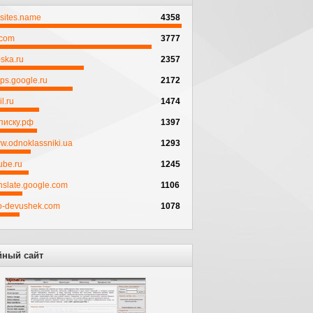
psites.name
4358
.com
3777
ska.ru
2357
ps.google.ru
2172
l.ru
1474
писку.рф
1397
w.odnoklassniki.ua
1293
ube.ru
1245
anslate.google.com
1106
to-devushek.com
1078
йный сайт