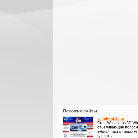
Похожие сайты
simply-white.ru
Crest Whitestrips 3D Whi
отбеливающие полоск
зубная паста - помогут
сделать