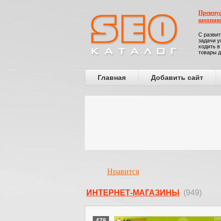
Преимущ
шоппин
С развит
задачи у
ходить в
товары д
Главная
Добавить сайт
Нравится
ИНТЕРНЕТ-МАГАЗИНЫ
(949)
479