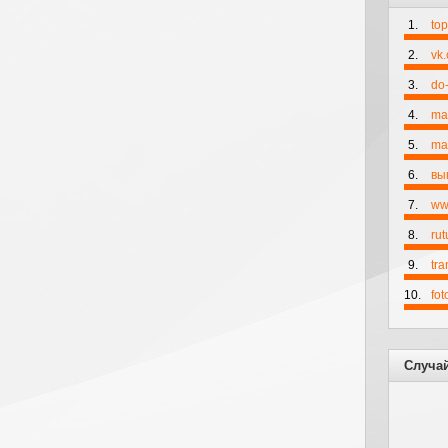
1.
to
2.
vk
3.
do-
4.
ma
5.
mai
6.
вы
7.
ww
8.
rut
9.
tr
10.
fo
Случа