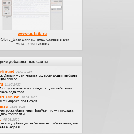
www.optsib.ru
tSib.ru_База данных предложений и цен
металлоторгующих
дние добавленные сайты
-line.net
01.07.2026
ок Онлайн – сайт-навигатор, помогающий выбрать
щий способ...
ru
11.05.2026
.Ru - русскоязычное сообщество для любителей
кого редактора...
art.320v.net
28.03.2026
d of Graphics and Design...
em.ru
08.03.2026
ная доска объявлений TorgVsem.ru — площадка
дной торговли и...
u
08.03.2026
u — это удобная доска бесплатных объявлений, где
те быстро и...