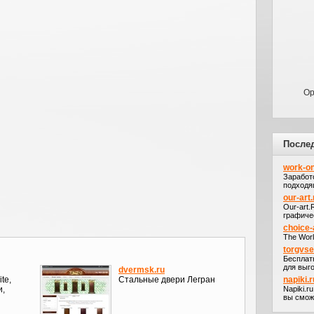
Op
После
work-on
Заработ
подходя
our-art.
Our-art
графичес
choice-
The Worl
torgvs
Бесплат
для выго
dvermsk.ru
te,
Стальные двери Легран
napiki.r
и,
Napiki.r
вы сможе