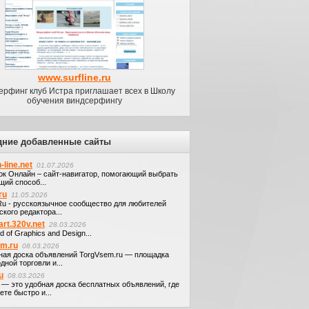
www.surfline.ru
ерфинг клуб Истра приглашает всех в Школу
обучения виндсерфингу
дние добавленные сайты
-line.net
01.07.2026
ок Онлайн – сайт-навигатор, помогающий выбрать
щий способ...
ru
11.05.2026
.Ru - русскоязычное сообщество для любителей
кого редактора...
art.320v.net
28.03.2026
d of Graphics and Design...
em.ru
08.03.2026
ная доска объявлений TorgVsem.ru — площадка
дной торговли и...
u
08.03.2026
u — это удобная доска бесплатных объявлений, где
те быстро и...