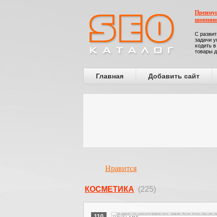
Преимущ
шоппин
С развит
задачи у
ходить в
товары д
Главная
Добавить сайт
Нравится
КОСМЕТИКА
(225)
110