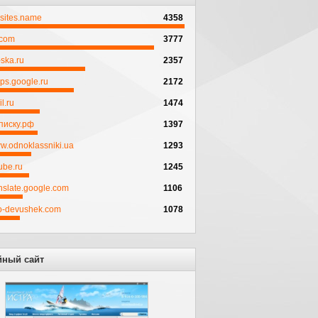
psites.name
4358
.com
3777
ska.ru
2357
ps.google.ru
2172
l.ru
1474
писку.рф
1397
w.odnoklassniki.ua
1293
ube.ru
1245
anslate.google.com
1106
to-devushek.com
1078
йный сайт