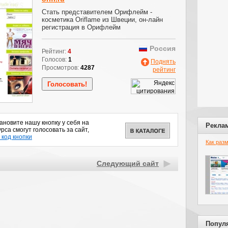
Стать представителем Орифлейм -
косметика Oriflame из Швеции, он-лайн
регистрация в Орифлейм
Россия
Рейтинг:
4
Голосов:
1
Поднять
Просмотров:
4287
рейтинг
новите нашу кнопку у себя на
Рекла
рса смогут голосовать за сайт,
 код кнопки
Как раз
Следующий сайт
Попул