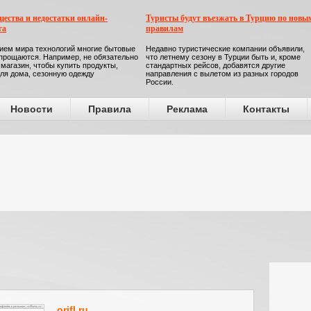
ества и недостатки онлайн-
Туристы будут въезжать в Турцию по новы
га
правилам
ием мира технологий многие бытовые
Недавно туристические компании объявили,
прощаются. Например, не обязательно
что летнему сезону в Турции быть и, кроме
 магазин, чтобы купить продукты,
стандартных рейсов, добавятся другие
ля дома, сезонную одежду
направления с вылетом из разных городов
России.
Новости
Правила
Реклама
Контакты
orifl.ru