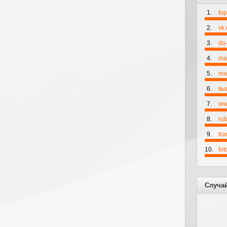
1.
to
2.
vk
3.
do-
4.
ma
5.
mai
6.
вы
7.
ww
8.
rut
9.
tr
10.
fo
Случа