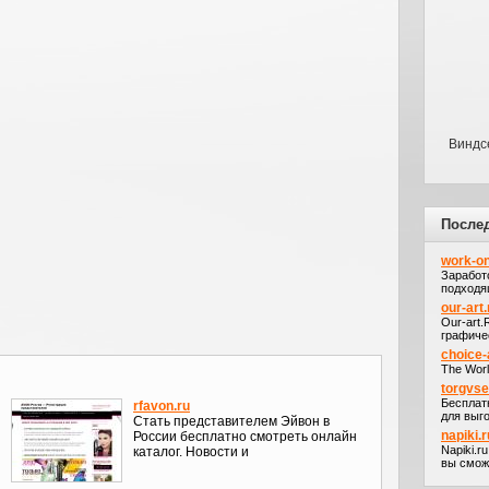
Виндс
После
work-on
Заработ
подходя
our-art.
Our-art
графичес
choice-
The Worl
torgvs
Бесплат
rfavon.ru
для выго
Стать представителем Эйвон в
napiki.r
России бесплатно смотреть онлайн
Napiki.r
каталог. Новости и
вы сможе