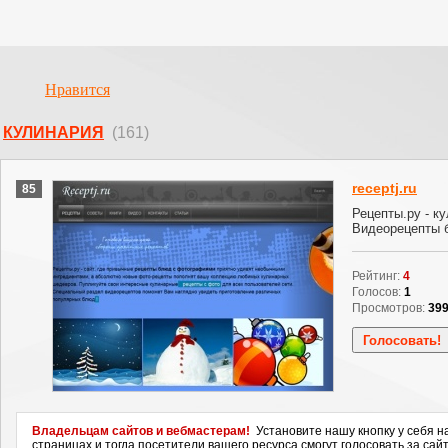
Нравится
КУЛИНАРИЯ
(161)
receptj.ru
85
Рецепты.ру - к
Видеорецепты 
Рейтинг:
4
Голосов:
1
Просмотров:
39
Владельцам сайтов и вебмастерам!
Установите нашу кнопку у себя н
страницах и тогда посетители вашего ресурса смогут голосовать за сайт