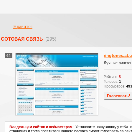
Нравится
СОТОВАЯ СВЯЗЬ
(295)
ringtones.at.
64
Лучшие рингтон
Рейтинг:
5
Голосов:
1
Просмотров:
49
Владельцам сайтов и вебмастерам!
Установите нашу кнопку у себя н
страницах и тогда посетители вашего ресурса смогут голосовать за сайт