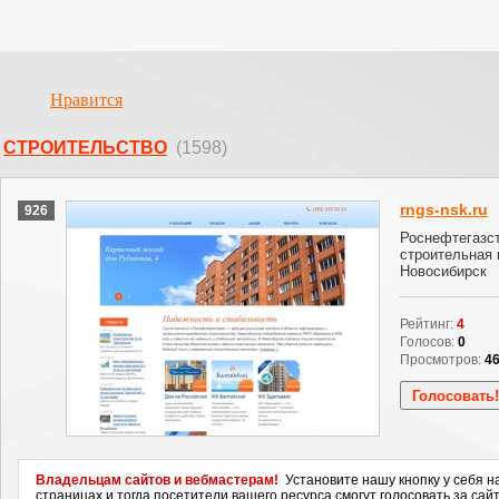
Нравится
СТРОИТЕЛЬСТВО
(1598)
rngs-nsk.ru
926
Роснефтегазст
строительная
Новосибирск
Рейтинг:
4
Голосов:
0
Просмотров:
4
Владельцам сайтов и вебмастерам!
Установите нашу кнопку у себя н
страницах и тогда посетители вашего ресурса смогут голосовать за сайт