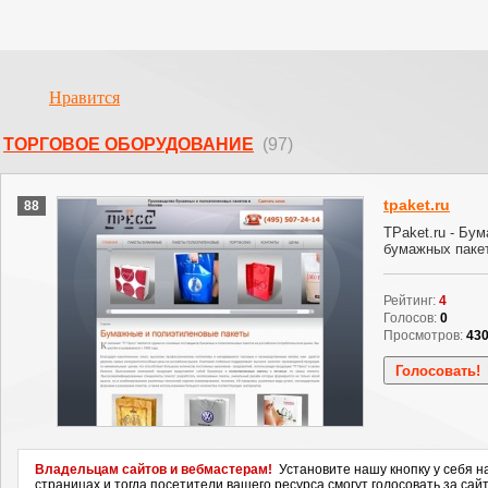
Нравится
ТОРГОВОЕ ОБОРУДОВАНИЕ
(97)
tpaket.ru
88
TPaket.ru - Бу
бумажных паке
Рейтинг:
4
Голосов:
0
Просмотров:
43
Владельцам сайтов и вебмастерам!
Установите нашу кнопку у себя н
страницах и тогда посетители вашего ресурса смогут голосовать за сайт