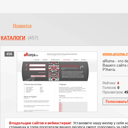
Нравится
КАТАЛОГИ
(457)
www.aruma.r
456
aRuma - это б
Вашего сайта 
РУнета.
Рейтинг:
4
Голосов:
0
Просмотров:
4
Владельцам сайтов и вебмастерам!
Установите нашу кнопку у себя н
страницах и тогда посетители вашего ресурса смогут голосовать за сайт