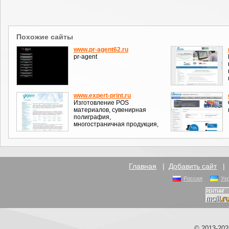
Похожие сайты
www.pr-agent62.ru
pr-agent
www.expert-print.ru
Изготовление POS
материалов, сувенирная
полиграфия,
многостраничная продукция,
Главная
|
Добавить сайт
Россия
Ук
© 2013-20