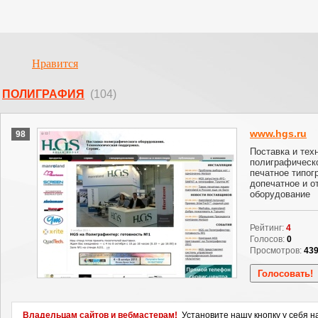
Нравится
ПОЛИГРАФИЯ
(104)
www.hgs.ru
98
Поставка и тех
полиграфическ
печатное типог
допечатное и о
оборудование
Рейтинг:
4
Голосов:
0
Просмотров:
43
Владельцам сайтов и вебмастерам!
Установите нашу кнопку у себя н