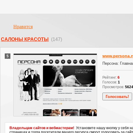
Нравится
CАЛОНЫ КРАСОТЫ
(147)
www.persona.r
5
Персона: Главна
Рейтинг:
6
Голосов:
1
Просмотров:
562
Владельцам сайтов и вебмастерам!
Установите нашу кнопку у себя н
страницах и тогда посетители вашего ресурса смогут голосовать за сайт