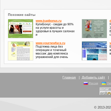
Похожие сайты
www.kupibonus.ru
КупиБонус - скидки до 90%
на услуги красоты и
здоровья в лучших салонах
и
www.yournewface.ru
v
Подтяжка лица без
операции и точечный
массаж: два комплекса
упражнений для очень
Главная
|
Добавить сайт
Россия
Ук
© 2013-20