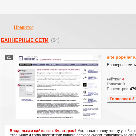
Нравится
БАННЕРНЫЕ СЕТИ
(64)
site.popular.r
21
Баннерная сет
Рейтинг:
4
Голосов:
0
Просмотров:
47
Владельцам сайтов и вебмастерам!
Установите нашу кнопку у себя н
страницах и тогда посетители вашего ресурса смогут голосовать за сайт