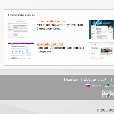
Похожие сайты
mbe.metal-index.ru
MBE! Первая металлургическая
баннерная сеть.
www.admitad.com
admitad - Агрегатор партнерских
программ
Главная
|
Добавить сайт
Россия
Ук
© 2013-20