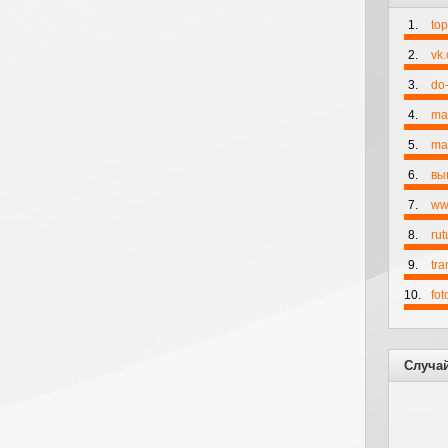
1.
to
2.
vk
3.
do-
4.
ma
5.
mai
6.
вы
7.
ww
8.
rut
9.
tr
10.
fo
Случа