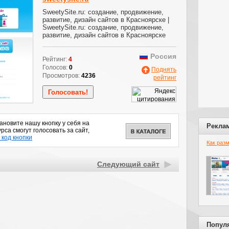
SweetySite.ru: создание, продвижение,
развитие, дизайн сайтов в Красноярске |
SweetySite.ru: создание, продвижение,
развитие, дизайн сайтов в Красноярске
Россия
Рейтинг:
4
Голосов:
0
Поднять
Просмотров:
4236
рейтинг
новите нашу кнопку у себя на
Рекла
рса смогут голосовать за сайт,
 код кнопки
Как раз
Следующий сайт
Попул