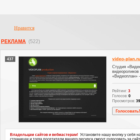
Нравится
РЕКЛАМА
(522)
video-plan.r
437
Студия «Виде
видеороликов
«Видеоплан» -
Рейтинг:
3
Голосов:
0
Просмотров:
3
Владельцам сайтов и вебмастерам!
Установите нашу кнопку у себя н
страницах и тогда посетители вашего ресурса смогут голосовать за сайт