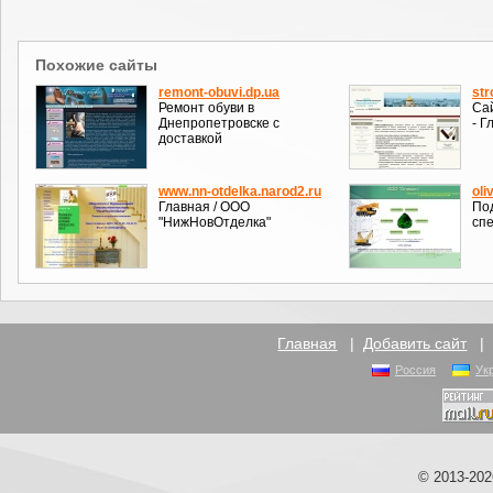
Похожие сайты
remont-obuvi.dp.ua
str
Ремонт обуви в
Сай
Днепропетровске с
- Г
доставкой
www.nn-otdelka.narod2.ru
oli
Главная / ООО
Под
"НижНовОтделка"
сп
Главная
|
Добавить сайт
Россия
Ук
© 2013-20