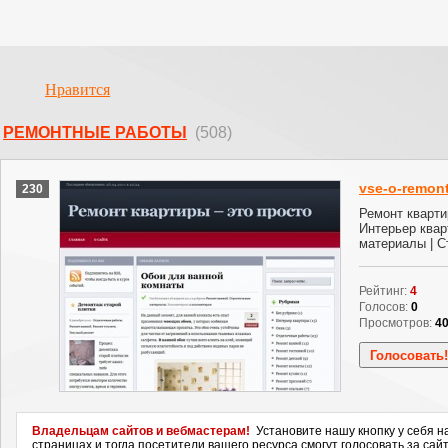
Нравится
РЕМОНТНЫЕ РАБОТЫ
(508)
vse-o-remont
230
Ремонт кварти
Интерьер квар
материалы | С
Рейтинг:
4
Голосов:
0
Просмотров:
4
Владельцам сайтов и вебмастерам!
Установите нашу кнопку у себя н
страницах и тогда посетители вашего ресурса смогут голосовать за сайт