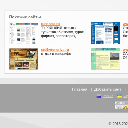
Похожие сайты
turlandia.ru
www
ТУРЛЯНДИЯ: отзывы
Ст
туристов об отелях, турах,
Ск
фирмах, операторах,
Ла
otdihvtenerive.ru
ww
отдых в тенерифе
ОАЭ
Об
Главная
|
Добавить сайт
Россия
Ук
© 2013-20