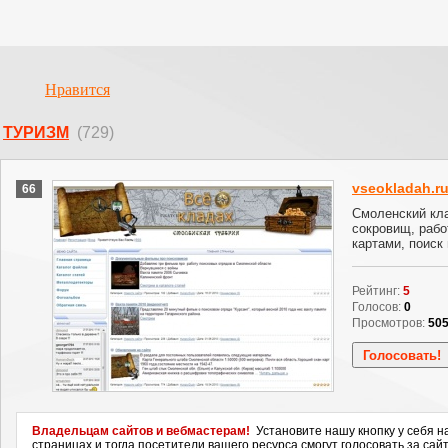
Нравится
ТУРИЗМ
(729)
vseokladah.r
66
Смоленский кла
сокровищ, рабо
картами, поиск
Рейтинг:
5
Голосов:
0
Просмотров:
50
Владельцам сайтов и вебмастерам!
Установите нашу кнопку у себя н
страницах и тогда посетители вашего ресурса смогут голосовать за сайт