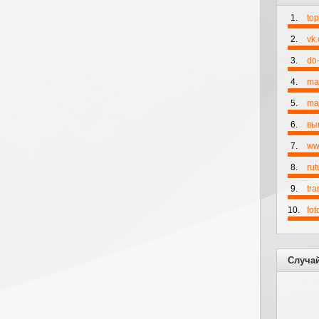
1.
to
2.
vk
3.
do-
4.
ma
5.
mai
6.
вы
7.
ww
8.
rut
9.
tr
10.
fo
Случа