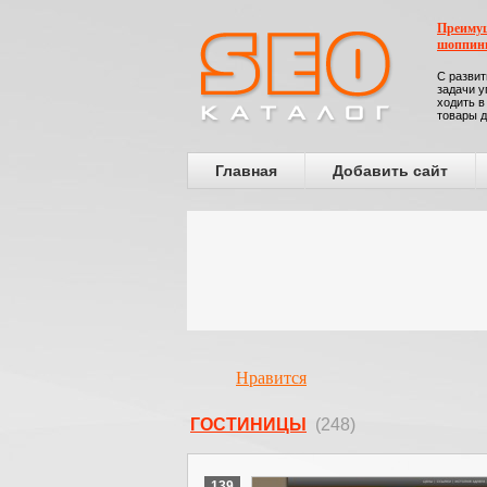
Преимущ
шоппин
С развит
задачи у
ходить в
товары д
Главная
Добавить сайт
Нравится
ГОСТИНИЦЫ
(248)
139