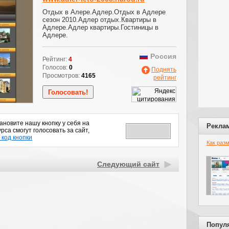
Отдых в Алере.Адлер.Отдых в Адлере
сезон 2010.Адлер отдых.Квартиры в
Адлере.Адлер квартиры.Гостиницы в
Адлере.
Россия
Рейтинг:
4
Голосов:
0
Поднять
Просмотров:
4165
рейтинг
новите нашу кнопку у себя на
Рекла
рса смогут голосовать за сайт,
 код кнопки
Как раз
Следующий сайт
Попул