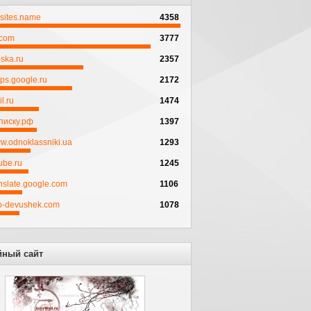
psites.name
4358
.com
3777
ska.ru
2357
ps.google.ru
2172
l.ru
1474
писку.рф
1397
w.odnoklassniki.ua
1293
ube.ru
1245
anslate.google.com
1106
to-devushek.com
1078
йный сайт