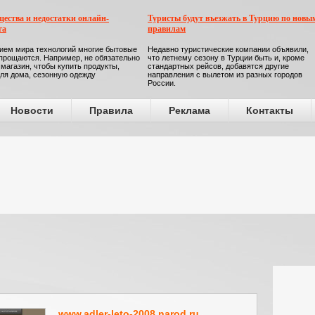
ества и недостатки онлайн-
Туристы будут въезжать в Турцию по новы
га
правилам
ием мира технологий многие бытовые
Недавно туристические компании объявили,
прощаются. Например, не обязательно
что летнему сезону в Турции быть и, кроме
 магазин, чтобы купить продукты,
стандартных рейсов, добавятся другие
ля дома, сезонную одежду
направления с вылетом из разных городов
России.
Новости
Правила
Реклама
Контакты
www.adler-leto-2008.narod.ru