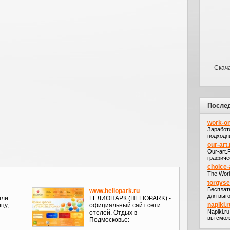
Скача
После
work-on
Заработ
подходя
our-art.
Our-art
графичес
choice-
The Worl
torgvs
Бесплат
www.heliopark.ru
для выго
или
ГЕЛИОПАРК (HELIOPARK) -
napiki.r
цу,
официальный сайт сети
Napiki.r
отелей. Отдых в
вы сможе
Подмосковье: