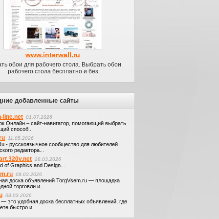
www.interwall.ru
ть обои для рабочего стола. Выбрать обои
рабочего стола бесплатно и без
дние добавленные сайты
-line.net
01.07.2026
ок Онлайн – сайт-навигатор, помогающий выбрать
щий способ...
ru
11.05.2026
.Ru - русскоязычное сообщество для любителей
кого редактора...
art.320v.net
28.03.2026
d of Graphics and Design...
em.ru
08.03.2026
ная доска объявлений TorgVsem.ru — площадка
дной торговли и...
u
08.03.2026
u — это удобная доска бесплатных объявлений, где
те быстро и...