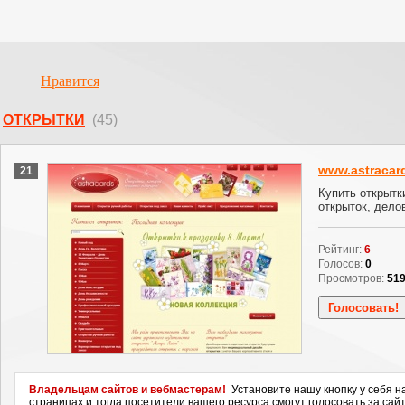
Нравится
ОТКРЫТКИ
(45)
www.astracar
21
Купить открытк
открыток, дело
Рейтинг:
6
Голосов:
0
Просмотров:
51
Владельцам сайтов и вебмастерам!
Установите нашу кнопку у себя н
страницах и тогда посетители вашего ресурса смогут голосовать за сайт