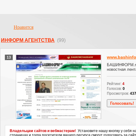
Нравится
ИНФОРМ АГЕНТСТВА
(99)
www.bashinfo
13
БАШИНФОРМ.ru
новостная лент
Рейтинг:
4
Голосов:
0
Просмотров:
43
Владельцам сайтов и вебмастерам!
Установите нашу кнопку у себя н
страницах и тогда посетители вашего ресурса смогут голосовать за сайт