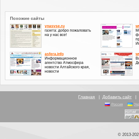
Похожие сайты
ynasvse.ru
w
газета: добро пожаловать
М
на у нас все!
ф
п
И
asfera.info
w
Информационное
В
агентство Атмосфера
Д
новости Алтайского края,
новости
Главная
|
Добавить сайт
Россия
Ук
© 2013-20