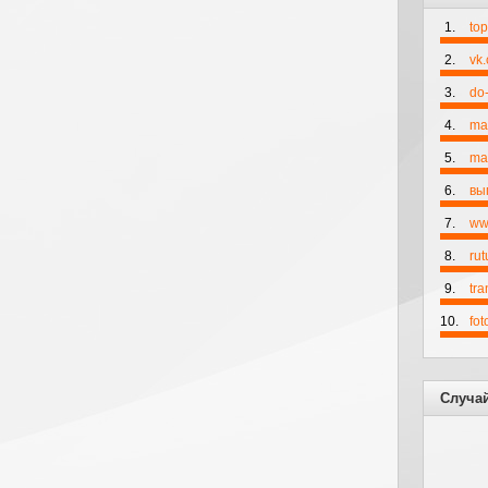
1.
to
2.
vk
3.
do-
4.
ma
5.
mai
6.
вы
7.
ww
8.
rut
9.
tr
10.
fo
Случа