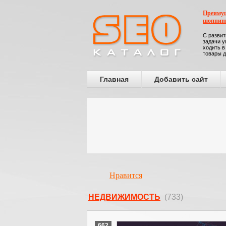
Преимущ
шоппин
С развит
задачи у
ходить в
товары д
Главная
Добавить сайт
Нравится
НЕДВИЖИМОСТЬ
(733)
662