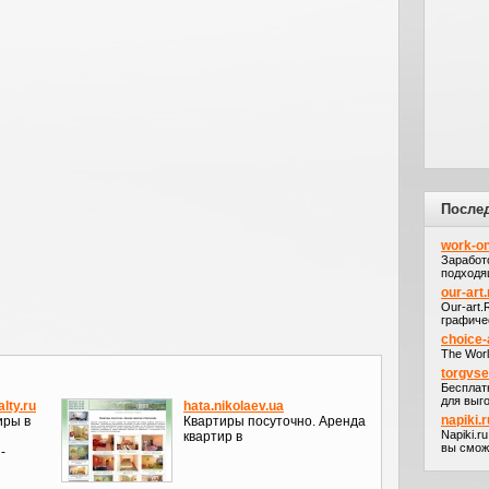
После
work-on
Заработ
подходя
our-art.
Our-art
графичес
choice-
The Worl
torgvs
Бесплат
для выго
lty.ru
hata.nikolaev.ua
napiki.r
иры в
Квартиры посуточно. Аренда
Napiki.r
квартир в
вы сможе
-