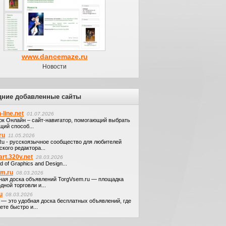
www.dancemaze.ru
Новости
дние добавленные сайты
-line.net
01.07.2026
ок Онлайн – сайт-навигатор, помогающий выбрать
щий способ...
ru
11.05.2026
.Ru - русскоязычное сообщество для любителей
кого редактора...
art.320v.net
28.03.2026
d of Graphics and Design...
em.ru
08.03.2026
ная доска объявлений TorgVsem.ru — площадка
дной торговли и...
u
08.03.2026
u — это удобная доска бесплатных объявлений, где
те быстро и...