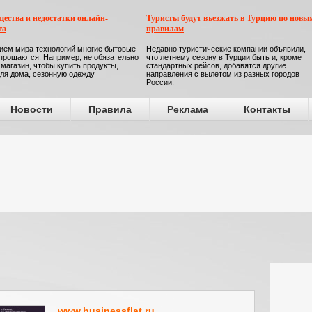
ества и недостатки онлайн-
Туристы будут въезжать в Турцию по новы
га
правилам
ием мира технологий многие бытовые
Недавно туристические компании объявили,
прощаются. Например, не обязательно
что летнему сезону в Турции быть и, кроме
 магазин, чтобы купить продукты,
стандартных рейсов, добавятся другие
ля дома, сезонную одежду
направления с вылетом из разных городов
России.
Новости
Правила
Реклама
Контакты
www.businessflat.ru