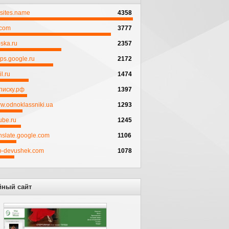
psites.name
4358
.com
3777
ska.ru
2357
ps.google.ru
2172
l.ru
1474
писку.рф
1397
w.odnoklassniki.ua
1293
ube.ru
1245
anslate.google.com
1106
to-devushek.com
1078
йный сайт