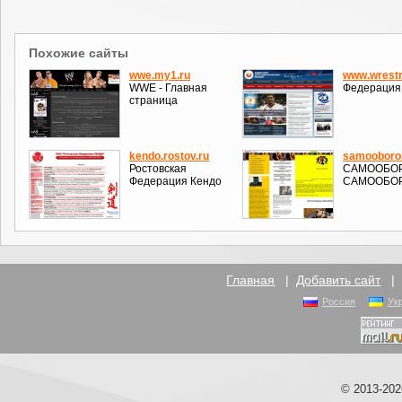
Похожие сайты
wwe.my1.ru
www.wrestr
WWE - Главная
Федерация 
страница
kendo.rostov.ru
samooboron
Ростовская
САМООБОР
Федерация Кендо
САМООБОР
Главная
|
Добавить сайт
Россия
Ук
© 2013-20