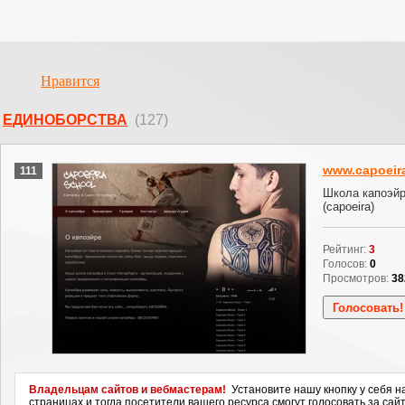
Нравится
ЕДИНОБОРСТВА
(127)
www.capoeira
111
Школа капоэйр
(capoeira)
Рейтинг:
3
Голосов:
0
Просмотров:
38
Владельцам сайтов и вебмастерам!
Установите нашу кнопку у себя н
страницах и тогда посетители вашего ресурса смогут голосовать за сайт