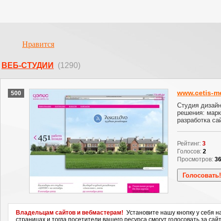
Нравится
ВЕБ-СТУДИИ
(1290)
www.cetis-me
500
Студия дизай
решения: марк
разработка са
Рейтинг:
3
Голосов:
2
Просмотров:
3
Владельцам сайтов и вебмастерам!
Установите нашу кнопку у себя н
страницах и тогда посетители вашего ресурса смогут голосовать за сайт