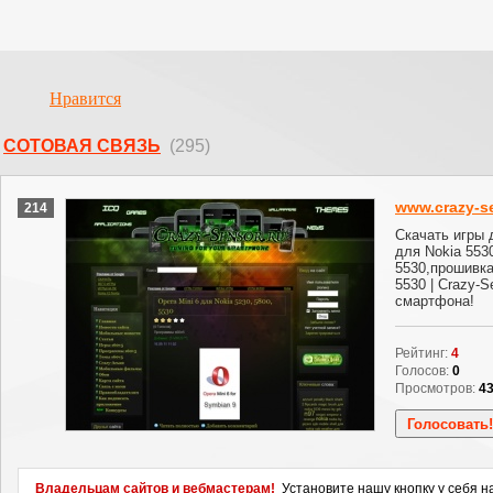
Нравится
СОТОВАЯ СВЯЗЬ
(295)
www.crazy-s
214
Скачать игры 
для Nokia 553
5530,прошивка
5530 | Crazy-S
смартфона!
Рейтинг:
4
Голосов:
0
Просмотров:
4
Владельцам сайтов и вебмастерам!
Установите нашу кнопку у себя н