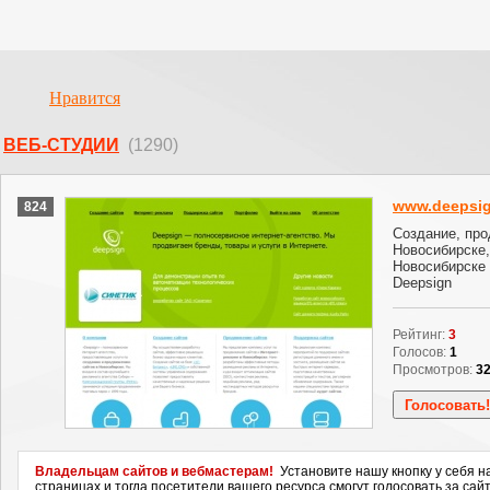
Нравится
ВЕБ-СТУДИИ
(1290)
www.deepsig
824
Создание, про
Новосибирске,
Новосибирске 
Deepsign
Рейтинг:
3
Голосов:
1
Просмотров:
3
Владельцам сайтов и вебмастерам!
Установите нашу кнопку у себя н
страницах и тогда посетители вашего ресурса смогут голосовать за сайт