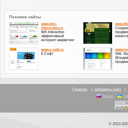
Похожие сайты
www.ims-
www.fil
interactive.ru
Создани
IMS Interactive:
продвиж
эффективный
клиента
интернет-маркетинг
www.e-soft.ru
www.xml
Е.Софт
XML Stu
(Владив
продви
Главная
|
Добавить сайт
Россия
Ук
© 2013-20