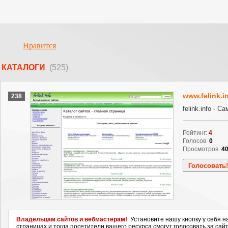
Нравится
КАТАЛОГИ
(525)
www.felink.i
238
felink.info - 
Рейтинг:
4
Голосов:
0
Просмотров:
4
Владельцам сайтов и вебмастерам!
Установите нашу кнопку у себя н
страницах и тогда посетители вашего ресурса смогут голосовать за сайт