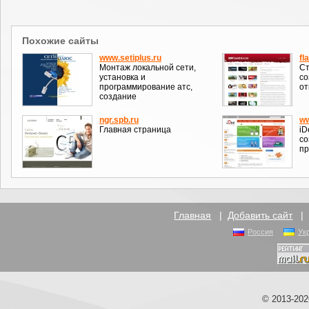
Похожие сайты
www.setiplus.ru
fl
Монтаж локальной сети,
Ст
установка и
со
программирование атс,
от
создание
ngr.spb.ru
ww
Главная страница
iD
со
пр
Главная
|
Добавить сайт
Россия
Ук
© 2013-20