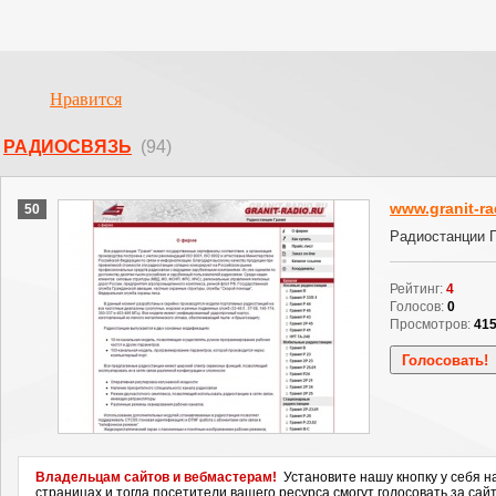
Нравится
РАДИОСВЯЗЬ
(94)
www.granit-ra
50
Радиостанции Г
Рейтинг:
4
Голосов:
0
Просмотров:
41
Владельцам сайтов и вебмастерам!
Установите нашу кнопку у себя н
страницах и тогда посетители вашего ресурса смогут голосовать за сайт