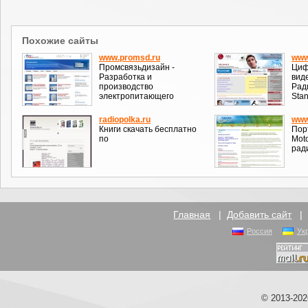
Похожие сайты
www.promsd.ru
www
Промсвязьдизайн -
Циф
Разработка и
вид
производство
Рад
электропитающего
Stan
radiopolka.ru
www
Книги скачать бесплатно
Пор
по
Moto
рад
Главная
|
Добавить сайт
Россия
Ук
© 2013-20