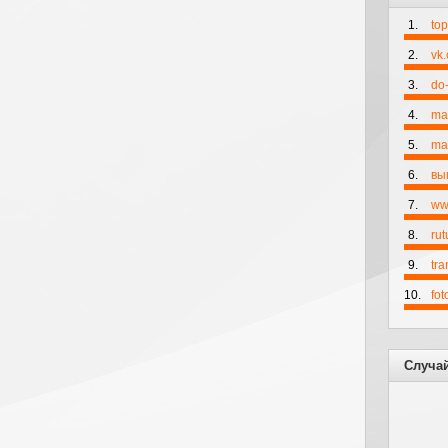
1.
to
2.
vk
3.
do-
4.
ma
5.
mai
6.
вы
7.
ww
8.
rut
9.
tr
10.
fo
Случа