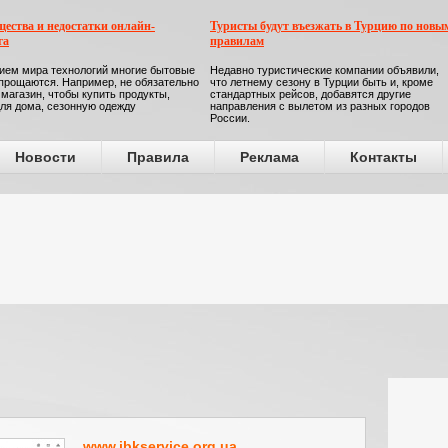
ества и недостатки онлайн-
Туристы будут въезжать в Турцию по новы
га
правилам
ием мира технологий многие бытовые
Недавно туристические компании объявили,
прощаются. Например, не обязательно
что летнему сезону в Турции быть и, кроме
 магазин, чтобы купить продукты,
стандартных рейсов, добавятся другие
ля дома, сезонную одежду
направления с вылетом из разных городов
России.
Новости
Правила
Реклама
Контакты
www.ibkservice.org.ua