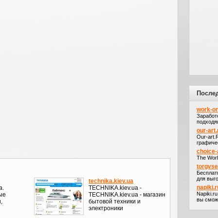
После
work-on
Заработ
подходя
our-art.
Our-art
графичес
choice-
The Worl
torgvs
Бесплат
для выго
technika.kiev.ua
napiki.r
a.
TECHNIKA.kiev.ua -
Napiki.r
ые
TECHNIKA.kiev.ua - магазин
вы сможе
,
бытовой техники и
электроники