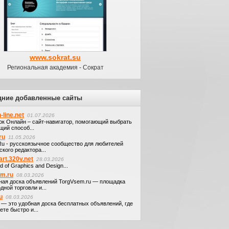
www.sokrat.su
Региональная академия - Сократ
дние добавленные сайты
-line.net
01.07.2026
ок Онлайн – сайт-навигатор, помогающий выбрать
щий способ...
ru
11.05.2026
.Ru - русскоязычное сообщество для любителей
кого редактора...
art.320v.net
28.03.2026
d of Graphics and Design...
em.ru
08.03.2026
ная доска объявлений TorgVsem.ru — площадка
дной торговли и...
u
08.03.2026
u — это удобная доска бесплатных объявлений, где
те быстро и...