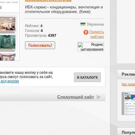
ИБК-сервис– кондиционеры, вентиляция и
отопительное оборудование, (Киев)
Украина
Рейтинг:
4
Голосов:
4
Поднять
Просмотров:
4397
рейтинг
новите нашу кнопку у себя на
Рекла
рса смогут голосовать за сайт,
 код кнопки
Как раз
Следующий сайт
Попул