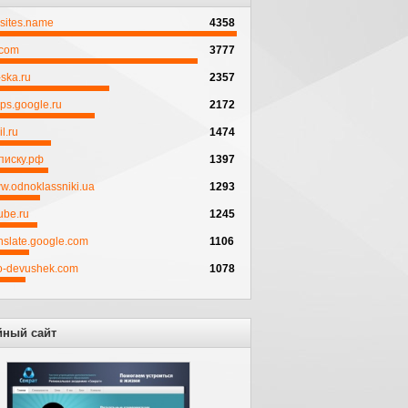
psites.name
4358
.com
3777
ska.ru
2357
ps.google.ru
2172
l.ru
1474
писку.рф
1397
w.odnoklassniki.ua
1293
ube.ru
1245
anslate.google.com
1106
to-devushek.com
1078
йный сайт