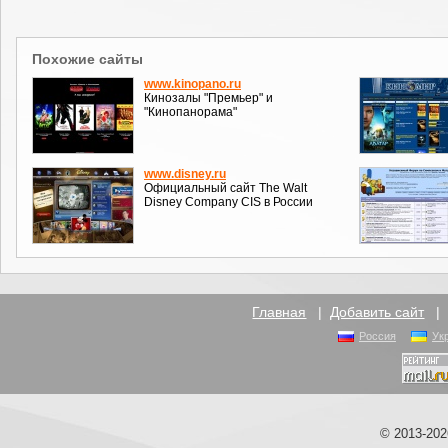
Похожие сайты
www.kinopano.ru
Кинозалы "Премьер" и
"Кинопанорама"
www.disney.ru
Официальный сайт The Walt
Disney Company CIS в России
Главная
|
Добавить сайт
Россия
Ук
© 2013-20