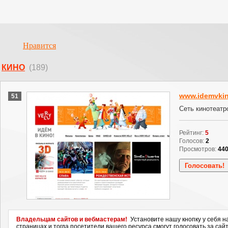
Нравится
КИНО
(189)
www.idemvkin
51
Сеть кинотеат
Рейтинг:
5
Голосов:
2
Просмотров:
44
Владельцам сайтов и вебмастерам!
Установите нашу кнопку у себя н
страницах и тогда посетители вашего ресурса смогут голосовать за сайт