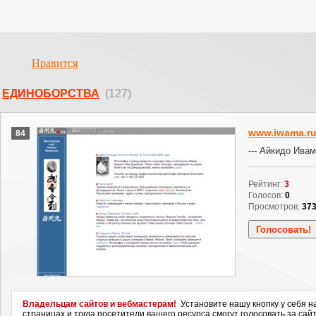
Нравится
ЕДИНОБОРСТВА
(127)
www.iwama.r
84
--- Айкидо Ивам
Рейтинг:
3
Голосов:
0
Просмотров:
37
Владельцам сайтов и вебмастерам!
Установите нашу кнопку у себя н
страницах и тогда посетители вашего ресурса смогут голосовать за сайт