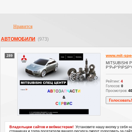
Нравится
АВТОМОБИЛИ
(973)
www.mit-spec
289
MITSUBISHI Р
Р“Р»Р°РІРЅР
Рейтинг:
4
Голосов:
0
Просмотров:
4
Владельцам сайтов и вебмастерам!
Установите нашу кнопку у себя н
страницах и тогда посетители вашего ресурса смогут голосовать за сайт