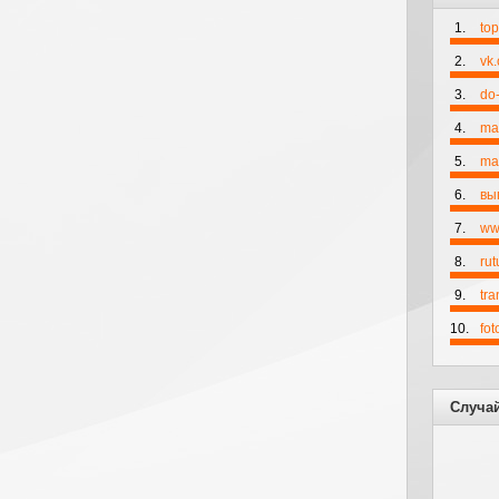
1.
to
2.
vk
3.
do-
4.
ma
5.
mai
6.
вы
7.
ww
8.
rut
9.
tr
10.
fo
Случа