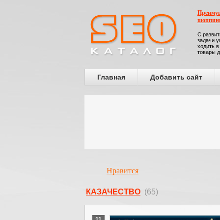
Преимущ
шоппин
С развит
задачи у
ходить в
товары д
Главная
Добавить сайт
Нравится
КАЗАЧЕСТВО
(65)
11