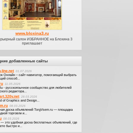
www.bloxina3.ru
рьерный салон ИЗБРАННОЕ на Блохина 3
приглашает
дние добавленные сайты
-line.net
01.07.2026
ок Онлайн – сайт-навигатор, помогающий выбрать
щий способ...
ru
11.05.2026
.Ru - русскоязычное сообщество для любителей
кого редактора...
art.320v.net
28.03.2026
d of Graphics and Design...
em.ru
08.03.2026
ная доска объявлений TorgVsem.ru — площадка
дной торговли и...
u
08.03.2026
u — это удобная доска бесплатных объявлений, где
те быстро и...