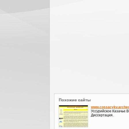
Похожие сайты
www.cossacykv.archeo
Уссурийское Казачье В
Диссертация.