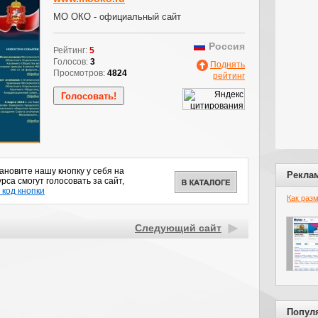
МО ОКО - официальный сайт
Россия
Рейтинг:
5
Голосов:
3
Поднять
Просмотров:
4824
рейтинг
новите нашу кнопку у себя на
Рекла
рса смогут голосовать за сайт,
 код кнопки
Как раз
Следующий сайт
Попул