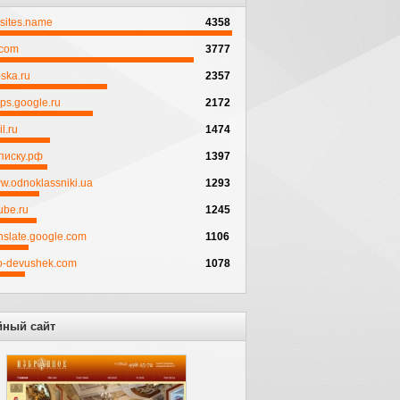
psites.name
4358
.com
3777
ska.ru
2357
ps.google.ru
2172
l.ru
1474
писку.рф
1397
w.odnoklassniki.ua
1293
ube.ru
1245
anslate.google.com
1106
to-devushek.com
1078
йный сайт