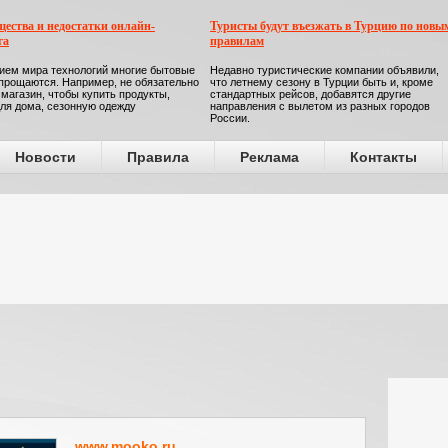
ества и недостатки онлайн-
Туристы будут въезжать в Турцию по новы
га
правилам
ием мира технологий многие бытовые
Недавно туристические компании объявили,
прощаются. Например, не обязательно
что летнему сезону в Турции быть и, кроме
 магазин, чтобы купить продукты,
стандартных рейсов, добавятся другие
ля дома, сезонную одежду
направления с вылетом из разных городов
России.
Новости
Правила
Реклама
Контакты
www.mooko.ru