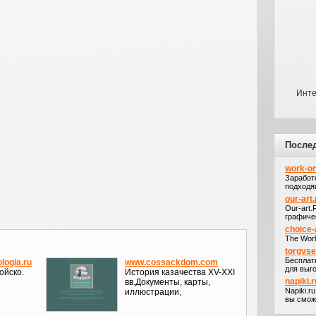
Инте
После
work-on
Заработ
подходя
our-art.
Our-art
графичес
choice-
The Worl
torgvs
Бесплат
logia.ru
www.cossackdom.com
для выго
ойско.
История казачества XV-XXI
napiki.r
вв.Документы, карты,
Napiki.r
иллюстрации,
вы сможе