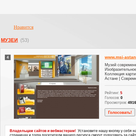
Нравится
МУЗЕИ
(53)
www.msi-astan
4
Музей современн
Изобразительное
Коллекция карти
Астане | Соврем
Рейтинг:
5
Голосов:
0
Просмотров:
491
Владельцам сайтов и вебмастерам!
Установите нашу кнопку у себя н
страницах и тогда посетители вашего ресурса смогут голосовать за сайт