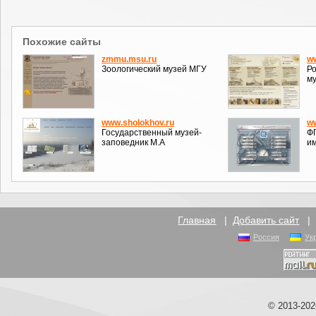
Похожие сайты
zmmu.msu.ru
w
Зоологический музей МГУ
Р
м
www.sholokhov.ru
w
Государственный музей-
Ф
заповедник М.А
им
Главная
|
Добавить сайт
Россия
Ук
© 2013-20