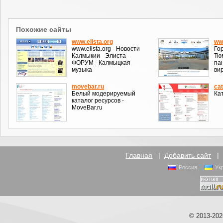
Похожие сайты
www.elista.org
ww
www.elista.org - Новости
Го
Калмыкии - Элиста -
Тю
ФОРУМ - Калмыцкая
па
музыка
ви
movebar.ru
ca
Белый модерируемый
Ка
каталог ресурсов -
MoveBar.ru
Главная
|
Добавить сайт
Россия
Ук
© 2013-20