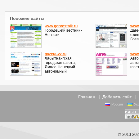
Похожие сайты
www.gorvestnik.ru
www.
Городецкий вестник -
Даге
Новости
ежен
Глав
gazeta-vz.ru
www.
Лабытнангская
Авто
городская газета,
авто
Ямало-Ненецкий
газе
автономный
Главная
|
Добавить сайт
Россия
Ук
© 2013-20