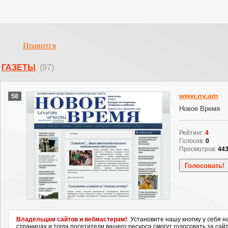
Нравится
ГАЗЕТЫ
(97)
www.nv.am
58
Новое Время
Рейтинг:
4
Голосов:
0
Просмотров:
44
Владельцам сайтов и вебмастерам!
Установите нашу кнопку у себя н
страницах и тогда посетители вашего ресурса смогут голосовать за сайт