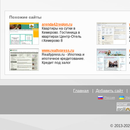
Похожие сайты
arenda42region.ru
Квартиры на сутки в
Кемерово. Гостиница в
квартирах Центр-Отель
г.Кемерово 8
www.realtypress.ru
Realtypress.ru - Ипотека и
ипотечное кредитование.
Кредит под залог
Главная
|
Добавить сайт
Россия
Ук
© 2013-20