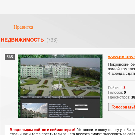
Нравится
НЕДВИЖИМОСТЬ
(733)
www.pokrovs
565
Покровский бе
жилой комплек
4 аренда сдат
Рейтинг:
3
Голосов:
0
Просмотров:
3
Владельцам сайтов и вебмастерам!
Установите нашу кнопку у себя н
страницах и тогда посетители вашего ресурса смогут голосовать за сайт