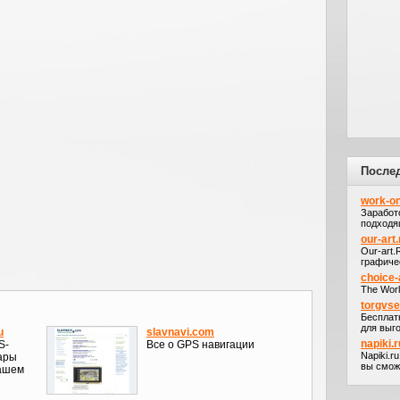
После
work-on
Заработ
подходя
our-art.
Our-art
графичес
choice-
The Worl
torgvs
Бесплат
для выго
u
slavnavi.com
napiki.r
S-
Все о GPS навигации
Napiki.r
ары
вы сможе
нашем