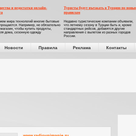
ества и недостатки онлайн-
Туристы будут въезжать в Турцию по новы
га
правилам
ием мира технологий многие бытовые
Недавно туристические компании объявили,
прощаются. Например, не обязательно
что летнему сезону в Турции быть и, кроме
 магазин, чтобы купить продукты,
стандартных рейсов, добавятся другие
ля дома, сезонную одежду
направления с вылетом из разных городов
России.
Новости
Правила
Реклама
Контакты
www.radiovnimanie.ru