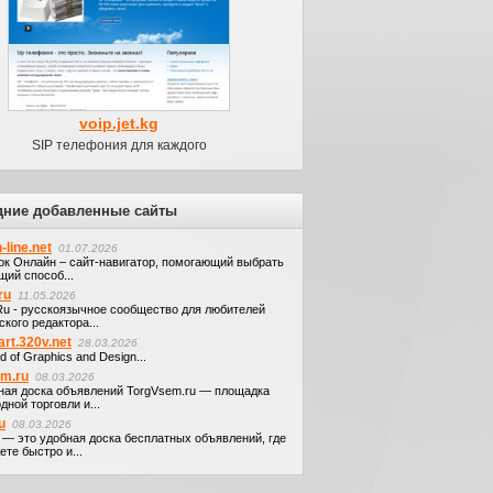
voip.jet.kg
SIP телефония для каждого
дние добавленные сайты
-line.net
01.07.2026
ок Онлайн – сайт-навигатор, помогающий выбрать
щий способ...
ru
11.05.2026
.Ru - русскоязычное сообщество для любителей
кого редактора...
art.320v.net
28.03.2026
d of Graphics and Design...
em.ru
08.03.2026
ная доска объявлений TorgVsem.ru — площадка
дной торговли и...
u
08.03.2026
u — это удобная доска бесплатных объявлений, где
те быстро и...