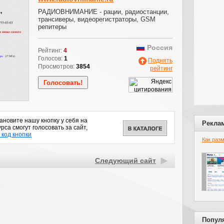
РАДИОВНИМАНИЕ - рации, радиостанции,
трансиверы, видеорегистраторы, GSM
репитеры
Россия
Рейтинг:
4
Голосов:
1
Поднять
Просмотров:
3854
рейтинг
новите нашу кнопку у себя на
Рекла
рса смогут голосовать за сайт,
 код кнопки
Как раз
Следующий сайт
Попул