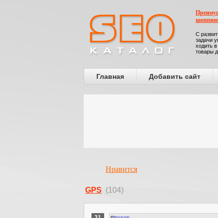
Преимущ
шоппин
С развит
задачи у
ходить в
товары д
Главная
Добавить сайт
Нравится
GPS
(104)
31