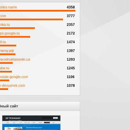
psites.name
4358
.com
3777
ska.ru
2357
ps.google.ru
2172
l.ru
1474
писку.рф
1397
w.odnoklassniki.ua
1293
ube.ru
1245
anslate.google.com
1106
to-devushek.com
1078
йный сайт