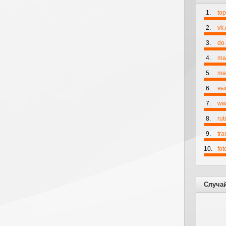
1.
to
2.
vk
3.
do-
4.
ma
5.
mai
6.
вы
7.
ww
8.
rut
9.
tr
10.
fo
Случа