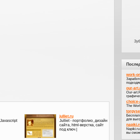
Зу
После
work-on
Заработ
подходя
our-art.
Our-art
графичес
choice-
The Worl
torgvs
Бесплат
julliet.ru
для выго
Javascript
Julliet - портфолио, дизайн
napiki.r
сайта, html-верстка, сайт
Napiki.r
под ключ |
вы сможе