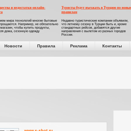
ества и недостатки онлайн-
Туристы будут въезжать в Турцию по новы
га
правилам
ием мира технологий многие бытовые
Недавно туристические компании объявили,
прощаются. Например, не обязательно
что летнему сезону в Турции быть и, кроме
 магазин, чтобы купить продукты,
стандартных рейсов, добавятся другие
ля дома, сезонную одежду
направления с вылетом из разных городов
России.
Новости
Правила
Реклама
Контакты
www.s-shot.ru