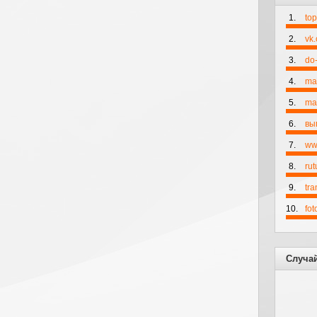
1.
to
2.
vk
3.
do-
4.
ma
5.
mai
6.
вы
7.
ww
8.
rut
9.
tr
10.
fo
Случа