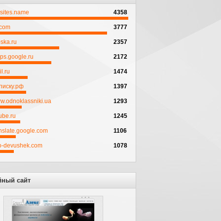
psites.name
4358
.com
3777
ska.ru
2357
ps.google.ru
2172
l.ru
1474
писку.рф
1397
w.odnoklassniki.ua
1293
ube.ru
1245
anslate.google.com
1106
to-devushek.com
1078
йный сайт