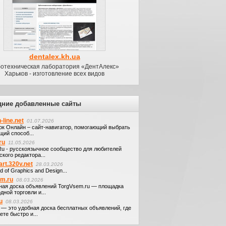
dentalex.kh.ua
ботехническая лаборатория «ДентАлекс»
Харьков - изготовление всех видов
дние добавленные сайты
-line.net
01.07.2026
ок Онлайн – сайт-навигатор, помогающий выбрать
щий способ...
ru
11.05.2026
.Ru - русскоязычное сообщество для любителей
кого редактора...
art.320v.net
28.03.2026
d of Graphics and Design...
em.ru
08.03.2026
ная доска объявлений TorgVsem.ru — площадка
дной торговли и...
u
08.03.2026
u — это удобная доска бесплатных объявлений, где
те быстро и...