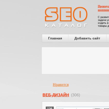
Преимущ
шоппин
С развит
задачи у
ходить в
товары д
Главная
Добавить сайт
Нравится
ВЕБ-ДИЗАЙН
(306)
136