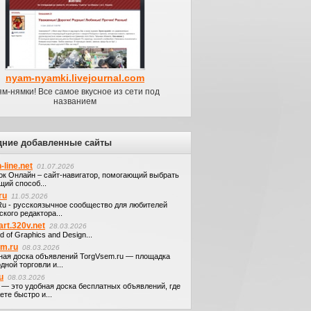
nyam-nyamki.livejournal.com
м-нямки! Все самое вкусное из сети под
названием
дние добавленные сайты
-line.net
01.07.2026
ок Онлайн – сайт-навигатор, помогающий выбрать
щий способ...
ru
11.05.2026
.Ru - русскоязычное сообщество для любителей
кого редактора...
art.320v.net
28.03.2026
d of Graphics and Design...
em.ru
08.03.2026
ная доска объявлений TorgVsem.ru — площадка
дной торговли и...
u
08.03.2026
u — это удобная доска бесплатных объявлений, где
те быстро и...