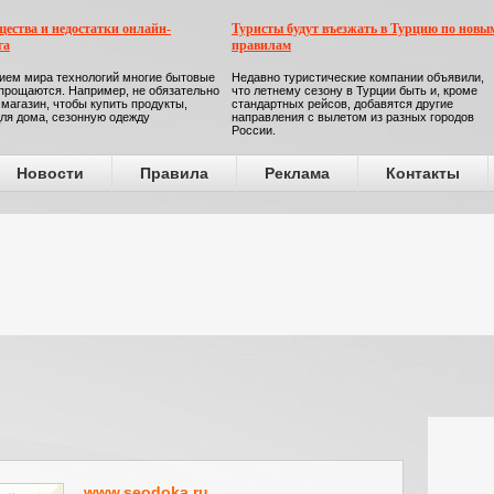
ества и недостатки онлайн-
Туристы будут въезжать в Турцию по новы
га
правилам
ием мира технологий многие бытовые
Недавно туристические компании объявили,
прощаются. Например, не обязательно
что летнему сезону в Турции быть и, кроме
 магазин, чтобы купить продукты,
стандартных рейсов, добавятся другие
ля дома, сезонную одежду
направления с вылетом из разных городов
России.
Новости
Правила
Реклама
Контакты
www.seodoka.ru