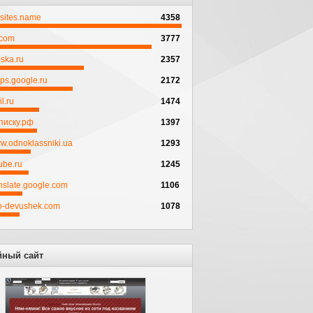
psites.name
4358
.com
3777
ska.ru
2357
ps.google.ru
2172
l.ru
1474
писку.рф
1397
w.odnoklassniki.ua
1293
ube.ru
1245
anslate.google.com
1106
to-devushek.com
1078
йный сайт