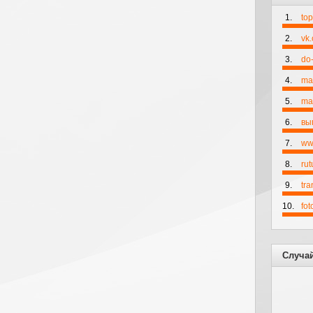
1.
to
2.
vk
3.
do-
4.
ma
5.
mai
6.
вы
7.
ww
8.
rut
9.
tr
10.
fo
Случа