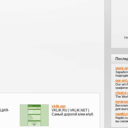
Ня
После
work-on
Заработ
подходя
our-art.
Our-art
графичес
choice-
The Worl
torgvs
Бесплат
vklik.net
для выго
КЦИЯ-
VKLIK.RU | VKLIK.NET |
napiki.r
Самый дорогой клик-клуб
Napiki.r
вы сможе