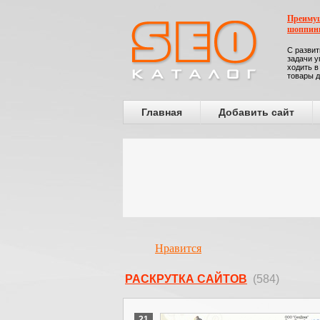
Преимущ
шоппин
С развит
задачи у
ходить в
товары д
Главная
Добавить сайт
Нравится
РАСКРУТКА САЙТОВ
(584)
21