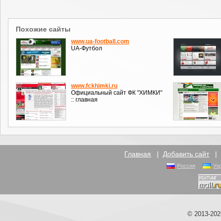
Похожие сайты
www.ua-football.com
UA-Футбол
www.fckhimki.ru
Официальный сайт ФК "ХИМКИ"
:: главная
Главная
|
Добавить сайт
Россия
Ук
© 2013-20