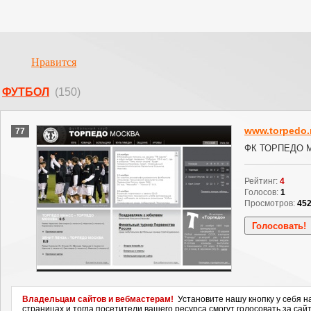
Нравится
ФУТБОЛ
(150)
www.torpedo.
77
ФК ТОРПЕДО 
Рейтинг:
4
Голосов:
1
Просмотров:
45
Владельцам сайтов и вебмастерам!
Установите нашу кнопку у себя н
страницах и тогда посетители вашего ресурса смогут голосовать за сайт