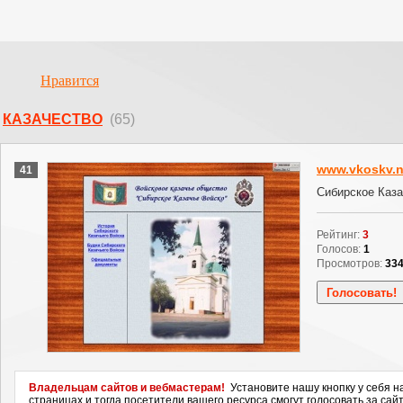
Нравится
КАЗАЧЕСТВО
(65)
www.vkoskv.n
41
Сибирское Каза
Рейтинг:
3
Голосов:
1
Просмотров:
33
Владельцам сайтов и вебмастерам!
Установите нашу кнопку у себя н
страницах и тогда посетители вашего ресурса смогут голосовать за сайт