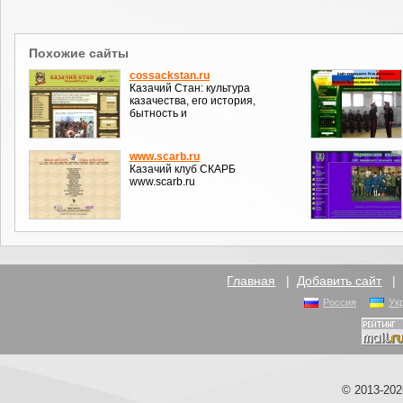
Похожие сайты
cossackstan.ru
Казачий Стан: культура
казачества, его история,
бытность и
www.scarb.ru
Казачий клуб СКАРБ
www.scarb.ru
Главная
|
Добавить сайт
Россия
Ук
© 2013-20