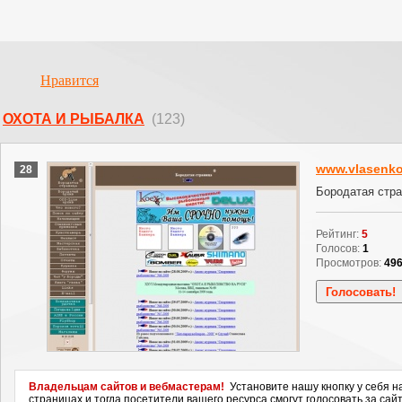
Нравится
ОХОТА И РЫБАЛКА
(123)
www.vlasenko
28
Бородатая стр
Рейтинг:
5
Голосов:
1
Просмотров:
49
Владельцам сайтов и вебмастерам!
Установите нашу кнопку у себя н
страницах и тогда посетители вашего ресурса смогут голосовать за сайт