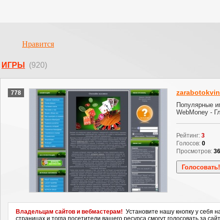
Нравится
ИГРЫ
(920)
zarabotokvi
778
Популярные и
WebMoney - Г
Рейтинг:
3
Голосов:
0
Просмотров:
3
Владельцам сайтов и вебмастерам!
Установите нашу кнопку у себя н
страницах и тогда посетители вашего ресурса смогут голосовать за сайт