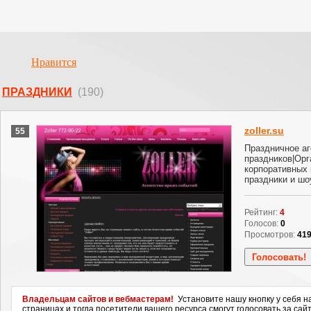
Нравится
ПРАЗДНИКИ
(190)
zoller.su
55
Праздничное аге
праздников|Орг
корпоративных 
праздники и шо
Рейтинг:
4
Голосов:
0
Просмотров:
41
Владельцам сайтов и вебмастерам!
Установите нашу кнопку у себя н
страницах и тогда посетители вашего ресурса смогут голосовать за сайт