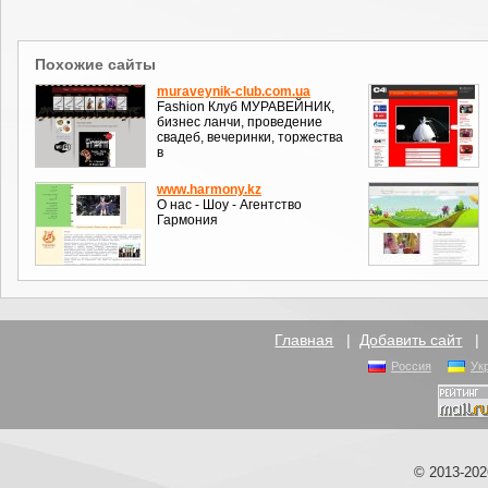
Похожие сайты
muraveynik-club.com.ua
Fashion Клуб МУРАВЕЙНИК,
бизнес ланчи, проведение
свадеб, вечеринки, торжества
в
www.harmony.kz
О нас - Шоу - Агентство
Гармония
Главная
|
Добавить сайт
Россия
Ук
© 2013-20