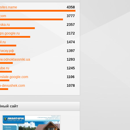
psites.name
4358
.com
3777
ska.ru
2357
ps.google.ru
2172
l.ru
1474
писку.рф
1397
w.odnoklassniki.ua
1293
ube.ru
1245
anslate.google.com
1106
to-devushek.com
1078
йный сайт