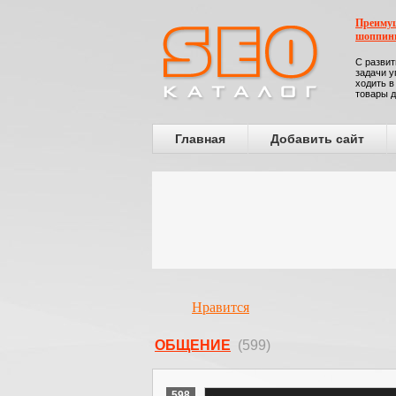
Преимущ
шоппин
С развит
задачи у
ходить в
товары д
Главная
Добавить сайт
Нравится
ОБЩЕНИЕ
(599)
598