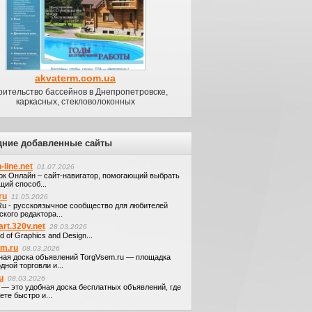
akvaterm.com.ua
оительство бассейнов в Днепропетровске,
каркасных, стекловолоконных
дние добавленные сайты
-line.net
01.07.2026
ок Онлайн – сайт-навигатор, помогающий выбрать
щий способ...
ru
11.05.2026
.Ru - русскоязычное сообщество для любителей
кого редактора...
art.320v.net
28.03.2026
d of Graphics and Design...
em.ru
08.03.2026
ная доска объявлений TorgVsem.ru — площадка
дной торговли и...
u
08.03.2026
u — это удобная доска бесплатных объявлений, где
те быстро и...