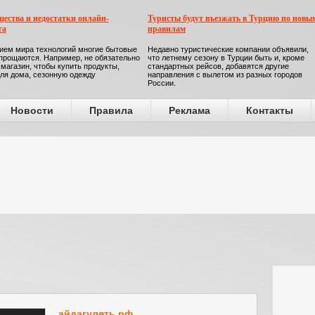
ества и недостатки онлайн-
Туристы будут въезжать в Турцию по новы
га
правилам
ием мира технологий многие бытовые
Недавно туристические компании объявили,
прощаются. Например, не обязательно
что летнему сезону в Турции быть и, кроме
 магазин, чтобы купить продукты,
стандартных рейсов, добавятся другие
ля дома, сезонную одежду
направления с вылетом из разных городов
России.
Новости
Правила
Реклама
Контакты
айдагулять.рф