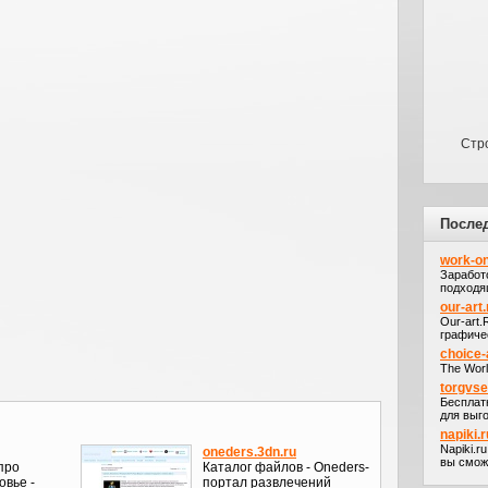
Стр
После
work-on
Заработ
подходя
our-art.
Our-art
графичес
choice-
The Worl
torgvs
Бесплат
для выго
napiki.r
Napiki.r
oneders.3dn.ru
вы сможе
про
Каталог файлов - Oneders-
овье -
портал развлечений