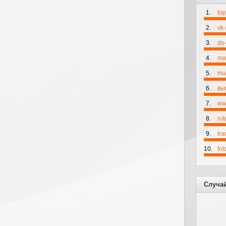
1.
to
2.
vk
3.
do-
4.
ma
5.
mai
6.
вы
7.
ww
8.
rut
9.
tr
10.
fo
Случа