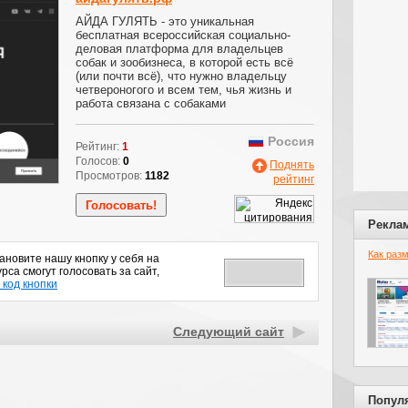
АЙДА ГУЛЯТЬ - это уникальная
бесплатная всероссийская социально-
деловая платформа для владельцев
собак и зообизнеса, в которой есть всё
(или почти всё), что нужно владельцу
четвероногого и всем тем, чья жизнь и
работа связана с собаками
Россия
Рейтинг:
1
Голосов:
0
Поднять
Просмотров:
1182
рейтинг
Рекла
Как раз
новите нашу кнопку у себя на
рса смогут голосовать за сайт,
 код кнопки
Следующий сайт
Попул